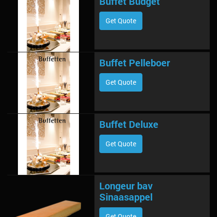
Buffet Budget
Get Quote
Buffet Pelleboer
Get Quote
Buffet Deluxe
Get Quote
Longeur bav
Sinaasappel
Get Quote