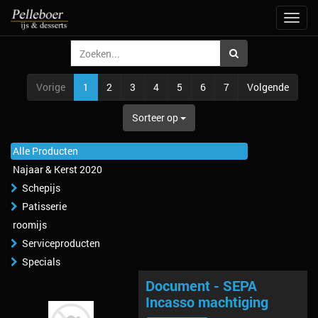
Navig
aan/u
Vorige
1
2
3
4
5
6
7
Volgende
Sorteer op
Alle Producten
Najaar & Kerst 2020
Schepijs
Patisserie
roomijs
Serviceproducten
Specials
Document - SEPA
Incasso machtiging