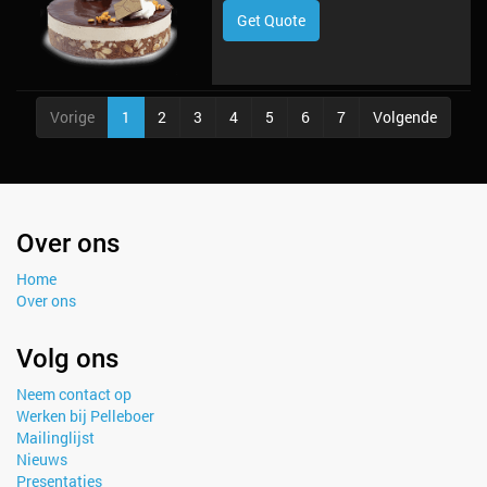
Get Quote
Vorige
1
2
3
4
5
6
7
Volgende
Over ons
Home
Over ons
Volg ons
Neem contact op
Werken bij Pelleboer
Mailinglijst
Nieuws
Presentaties