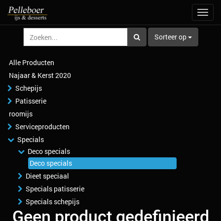
Navig
aan/u
Sorteer op
Alle Producten
Najaar & Kerst 2020
Schepijs
Patisserie
roomijs
Serviceproducten
Specials
Deco specials
Deco specials
Dieet speciaal
Specials patisserie
Specials schepijs
Geen product gedefinieerd