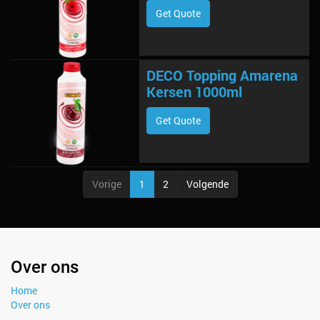
Get Quote
DECO Topping Amarena
Kersen 1000ml
Get Quote
Vorige
1
2
Volgende
Over ons
Home
Over ons