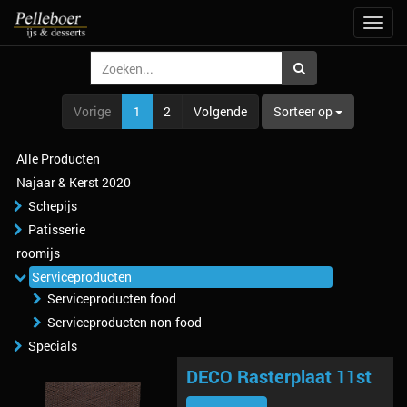
Navig
aan/u
Vorige
1
2
Volgende
Sorteer op
Alle Producten
Najaar & Kerst 2020
Schepijs
Patisserie
roomijs
Serviceproducten
Serviceproducten food
Serviceproducten non-food
Specials
DECO Rasterplaat 11st