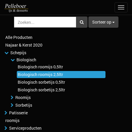
Navig
aan/u
Sorteer op
Alle Producten
Najaar & Kerst 2020
Schepijs
Biologisch
Biologisch roomijs 0,5ltr
Biologisch roomijs 2,5ltr
Biologisch sorbetijs 0,5ltr
Biologisch sorbetijs 2,5ltr
Roomijs
Sorbetijs
Patisserie
roomijs
Serviceproducten