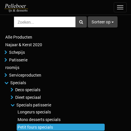
Navig
aan/u
Sorteer op
Alle Producten
Najaar & Kerst 2020
Schepijs
Patisserie
roomijs
Serviceproducten
Specials
Deco specials
Dieet speciaal
Specials patisserie
Longeurs specials
Mono desserts specials
Petit fours specials