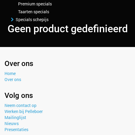
Premium specials
Taarten specials
Specials schepijs
Geen product gedefinieerd
Over ons
Home
Over ons
Volg ons
Neem contact op
Werken bij Pelleboer
Mailinglijst
Nieuws
Presentaties