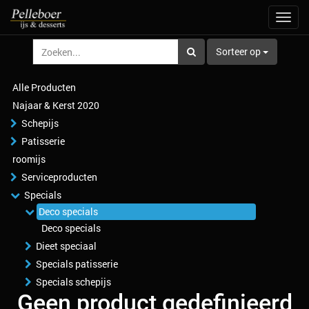
Navig
aan/u
Sorteer op
Alle Producten
Najaar & Kerst 2020
Schepijs
Patisserie
roomijs
Serviceproducten
Specials
Deco specials
Deco specials
Dieet speciaal
Specials patisserie
Specials schepijs
Geen product gedefinieerd