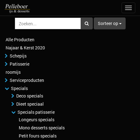
Navig
aan/u
Sorteer op
Alle Producten
Najaar & Kerst 2020
Schepijs
Patisserie
roomijs
Serviceproducten
Specials
Deco specials
Dieet speciaal
Specials patisserie
Longeurs specials
Mono desserts specials
Petit fours specials