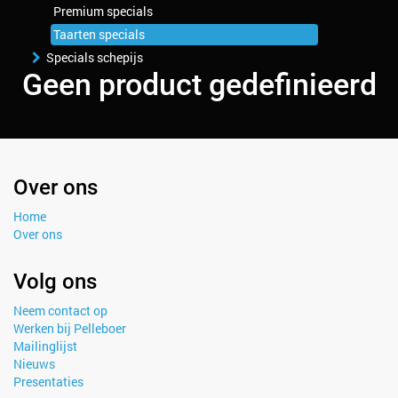
Premium specials
Taarten specials
Specials schepijs
Geen product gedefinieerd
Over ons
Home
Over ons
Volg ons
Neem contact op
Werken bij Pelleboer
Mailinglijst
Nieuws
Presentaties